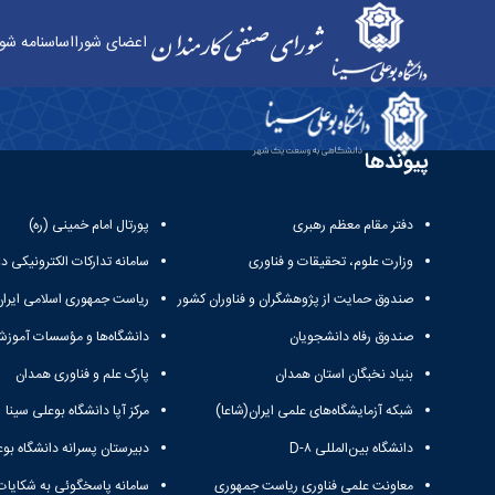
اعضای شورا
اساسنامه شور
نشانی و نقشه - شورای صنفی کارکنان دانشگاه بوعلی
پیوندها
دفتر مقام معظم رهبری
پورتال امام خمینی (ره)
وزارت علوم، تحقیقات و فناوری
سامانه تدارکات الکترونیکی د
صندوق حمایت از پژوهشگران و فناوران کشور
ریاست جمهوری اسلامی ایران
صندوق رفاه دانشجویان
دانشگاه‌ها و مؤسسات آموزش
بنیاد نخبگان استان همدان
پارک علم و فناوری همدان
شبکه آزمایشگاه‌های علمی ایران(شاعا)
مرکز آپا دانشگاه بوعلی سینا
دانشگاه بین‌المللی D-۸
دبیرستان پسرانه دانشگاه بوع
معاونت علمی فناوری ریاست جمهوری
سامانه پاسخگوئی به شکایات