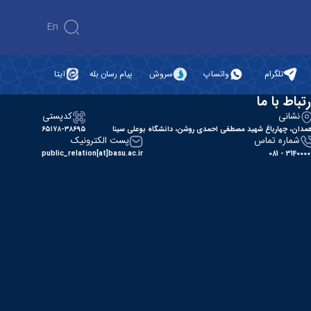
En
تلگرام
واتساپ
سروش
پیام رسان بله
ایتا
رتباط با ما
نشانی
کدپستی
مدان، چهارباغ شهید مصطفی احمدی روشن، دانشگاه بوعلی سینا
۶۵۱۷۸-۳۸۶۹۵
شماره تماس
پست الکترونیک
public_relation[at]basu.ac.ir
31400000 - 0