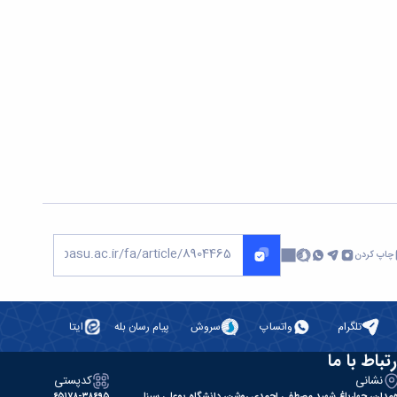
چاپ کردن
تلگرام
واتساپ
سروش
پیام رسان بله
ایتا
رتباط با ما
نشانی
کدپستی
مدان، چهارباغ شهید مصطفی احمدی روشن، دانشگاه بوعلی سینا
۶۵۱۷۸-۳۸۶۹۵