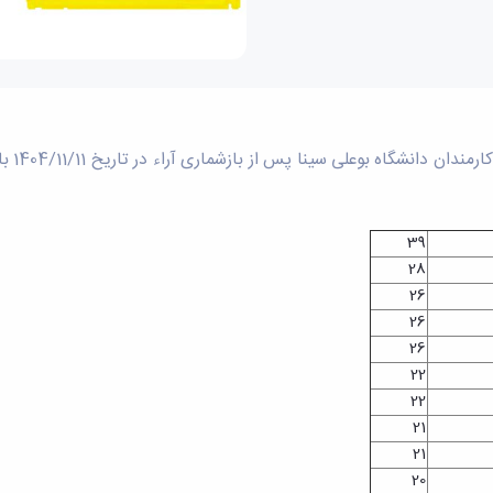
پیرو ص
39
28
26
26
26
22
22
21
21
20