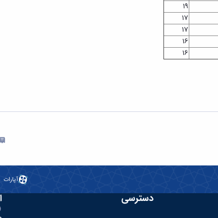
19
17
17
16
16
آپارات
دسترسی
ا
ه